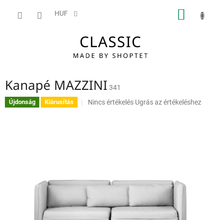
Ugrás
KOSÁ
a
HUF
fő
tartalomhoz
Kanapé MAZZINI
341
A
Nincs értékelés
Ugrás az értékeléshez
Újdonság
Kiárusítás
termék
átlagos
értékelése
5-
ből
0,0
csillag.