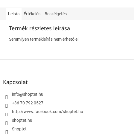
Leírás
Értékelés
Beszélgetés
Termék részletes leírása
Semmilyen termékleírás nem érhető el
L
á
b
l
Kapcsolat
é
c
info
@
shoptet.hu
+36 70 792 0527
http://www.facebook.com/shoptet.hu
shoptet.hu
Shoptet