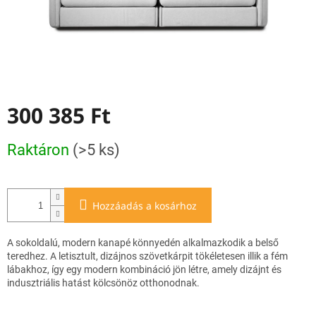
300 385 Ft
Egységár:
Raktáron
(>5 ks)
Hozzáadás a kosárhoz
A sokoldalú, modern kanapé könnyedén alkalmazkodik a belső
teredhez. A letisztult, dizájnos szövetkárpit tökéletesen illik a fém
lábakhoz, így egy modern kombináció jön létre, amely dizájnt és
indusztriális hatást kölcsönöz otthonodnak.