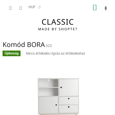
Ugrás
KOSÁ
a
HUF
fő
tartalomhoz
Komód BORA
323
A
Nincs értékelés
Ugrás az értékeléshez
Újdonság
termék
átlagos
értékelése
5-
ből
0,0
csillag.