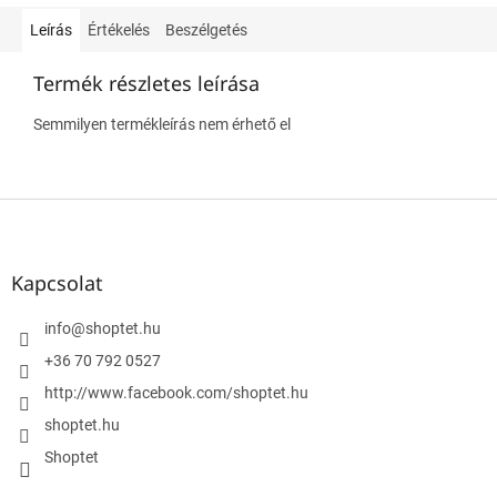
Leírás
Értékelés
Beszélgetés
Termék részletes leírása
Semmilyen termékleírás nem érhető el
L
á
b
l
Kapcsolat
é
c
info
@
shoptet.hu
+36 70 792 0527
http://www.facebook.com/shoptet.hu
shoptet.hu
Shoptet